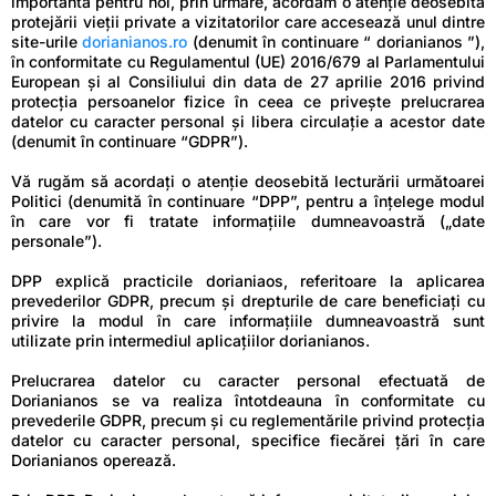
importantă pentru noi, prin urmare, acordăm o atenție deosebită
protejării vieții private a vizitatorilor care accesează unul dintre
site-urile
dorianianos.ro
(denumit în continuare “ dorianianos ”),
în conformitate cu Regulamentul (UE) 2016/679 al Parlamentului
European și al Consiliului din data de 27 aprilie 2016 privind
protecția persoanelor fizice în ceea ce privește prelucrarea
datelor cu caracter personal și libera circulație a acestor date
(denumit în continuare “GDPR”).
Vă rugăm să acordați o atenție deosebită lecturării următoarei
Politici (denumită în continuare “DPP”, pentru a înțelege modul
în care vor fi tratate informațiile dumneavoastră („date
personale”).
DPP explică practicile dorianiaos, referitoare la aplicarea
prevederilor GDPR, precum și drepturile de care beneficiați cu
privire la modul în care informațiile dumneavoastră sunt
utilizate prin intermediul aplicaţiilor dorianianos.
Prelucrarea datelor cu caracter personal efectuată de
Dorianianos se va realiza întotdeauna în conformitate cu
prevederile GDPR, precum și cu reglementările privind protecția
datelor cu caracter personal, specifice fiecărei țări în care
Dorianianos operează.