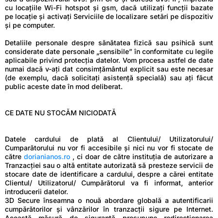
cu locațiile Wi-Fi hotspot și gsm, dacă utilizați funcții bazate
pe locație și activați Serviciile de localizare setări pe dispozitiv
și pe computer.
Detaliile personale despre sănătatea fizică sau psihică sunt
considerate date personale „sensibile” în conformitate cu legile
aplicabile privind protecția datelor. Vom procesa astfel de date
numai dacă v-ați dat consimțământul explicit sau este necesar
(de exemplu, dacă solicitați asistență specială) sau ați făcut
public aceste date în mod deliberat.
CE DATE NU STOCĂM NICIODATĂ
Datele cardului de plată al Clientului/ Utilizatorului/
Cumparătorului nu vor fi accesibile și nici nu vor fi stocate de
către
dorianianos.ro
, ci doar de către instituția de autorizare a
Tranzacției sau o altă entitate autorizată să presteze servicii de
stocare date de identificare a cardului, despre a cărei entitate
Clientul/ Utilizatorul/ Cumpărătorul va fi informat, anterior
introducerii datelor.
3D Secure înseamna o nouă abordare globală a autentificarii
cumpărătorilor și vânzărilor în tranzacții sigure pe Internet.
Această măsură de siguranță presupune redirecționarea