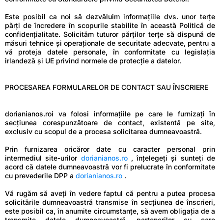
Este posibil ca noi să dezvăluim informațiile dvs. unor terțe
părți de încredere în scopurile stabilite în această Politică de
confidențialitate. Solicităm tuturor părților terțe să dispună de
măsuri tehnice și operaționale de securitate adecvate, pentru a
vă proteja datele personale, în conformitate cu legislația
irlandeză și UE privind normele de protecție a datelor.
PROCESAREA FORMULARELOR DE CONTACT SAU ÎNSCRIERE
dorianianos.roi va folosi informațiile pe care le furnizați în
secțiunea corespunzătoare de contact, existentă pe site,
exclusiv cu scopul de a procesa solicitarea dumneavoastră.
Prin furnizarea oricăror date cu caracter personal prin
intermediul site-urilor
dorianianos.ro
, înțelegeți și sunteți de
acord că datele dumneavoastră vor fi prelucrate în conformitate
cu prevederile DPP a
dorianianos.ro
.
Vă rugăm să aveți în vedere faptul că pentru a putea procesa
solicitările dumneavoastră transmise în secțiunea de înscrieri,
este posibil ca, în anumite circumstanțe, să avem obligația de a
transmite datele dumneavoastră, partenerilor cu care