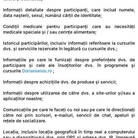
Informații detaliate despre participanţi, care includ numele,
data nașterii, sexul, numărul cărții de identitate;
Condiții medicale pentru participanţi care au necesități
medicale speciale și / sau cerințe alimentare;
Istoricul participărilor, inclusiv informații referitoare la cursurile
dvs. și serviciile rezervate în legătură cu cursurile dvs.;
Informațiile pe care le furnizați despre preferințele dvs. de
participare și cele ale însoțitorilor dvs. în programele şi
cursurile
Dorianianos.ro
;
Informații despre achizițiile dvs. de produse și servicii;
Informații despre utilizarea de către dvs. a site-urilor și/sau a
aplicațiilor noastre;
Comunicațiile pe care le faceți cu noi sau pe care le direcționați
către noi prin scrisori, e-mailuri, servicii de chat, apeluri și
rețele de socializare.
Locația, inclusiv locația geografică în timp real a computerului
sau a dispozitivului dvs. prin GPS și adresa dvs. IP, împreună