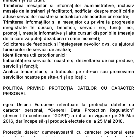
Trimiterea mesajelor și informațiilor administrative, inclusiv
mesaje de la traineri și facilitatori, notificări despre modificările
aduse serviciilor noastre și actualizări ale acordurilor noastre;
Trimiterea informațiilor și a mesajelor cu privire la progresele
înregistrate în cursuri, beneficii, servicii noi, funcții noi,
promoții, mesaje informative și alte cursuri disponibile (mesaje
de la care vă puteţi dezabona în orice moment);
Solicitarea de feedback şi înţelegerea nevoilor dvs. cu ajutorul
furnizorilor de servicii de analiză;
Identificarea utilizatorilor unici;
Îmbunătățirea serviciilor noastre și dezvoltarea de noi produse,
servicii și funcții;
Analiza tendințelor și a traficului pe site-uri sau promovarea
serviciilor noastre pe site-uri și aplicații;
POLITICA PRIVIND PROTECȚIA DATELOR CU CARACTER
PERSONAL
egea Uniunii Europene referitoare la protecția datelor cu
caracter personal, “General Data Protection Regulation”
(denumit în continuare “GDPR”) a intrat în vigoare pe 25 Mai
2016, dar începe să-și producă efectele de la 25 Mai 2018.
Protecția datelor dumneavoastră cu caracter personal este