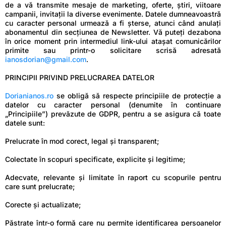
de a vă transmite mesaje de marketing, oferte, știri, viitoare
campanii, invitații la diverse evenimente. Datele dumneavoastră
cu caracter personal urmează a fi șterse, atunci când anulați
abonamentul din secțiunea de Newsletter. Vă puteți dezabona
în orice moment prin intermediul link-ului atașat comunicărilor
primite sau printr-o solicitare scrisă adresată
ianosdorian@gmail.com
.
PRINCIPII PRIVIND PRELUCRAREA DATELOR
Dorianianos.ro
se obligă să respecte principiile de protecție a
datelor cu caracter personal (denumite în continuare
„Principiile”) prevăzute de GDPR, pentru a se asigura că toate
datele sunt:
Prelucrate în mod corect, legal și transparent;
Colectate în scopuri specificate, explicite și legitime;
Adecvate, relevante și limitate în raport cu scopurile pentru
care sunt prelucrate;
Corecte și actualizate;
Păstrate într-o formă care nu permite identificarea persoanelor