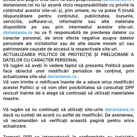
dorianianos.roi nu își asumă nicio responsabilitate cu privire la
conținutul acestor site-uri și, prin urmare, nu va putea fi ținută
răspunzătoare pentru conținutul, publicitatea, bunurile,
serviciile, software-ul, informațiile sau alte materiale
disponibile pe sau prin intermediul acestor site-uri.
dorianianos.ro
nu va fi responsabilă de pierderea datelor cu
caracter personal, de orice efecte negative asupra datelor
personale ale vizitatorilor sau de alte daune morale și/ sau
patrimoniale cauzate de accesul la respectivele site-uri.
ACTUALIZAREA POLITICII DE PROTECȚIE ȘI PRELUCRARE A
DATELOR CU CARACTER PERSONAL
Vă rugăm să aveți în vedere faptul că prezenta Politică poate
face obiectul unor modificări periodice de conținut, prin
actualizarea site-ului
dorianianos.ro
.
Vă vom trimite o notificare înainte de a aduce orice modificări
acestei Politici și vă vom oferi posibilitatea să consultați DPP
revizuit înainte de a alege să continuați să utilizați materialele
noastre.
Vă rugăm să nu continuați să utilizați site-urile
dorianianos.ro
dacă nu sunteți de acord cu astfel de modificări. De asemenea,
vă recomandăm să verificați această pagină pentru orice
actualizare.
Termenii DPP se interpretează în conformitate cu legislația