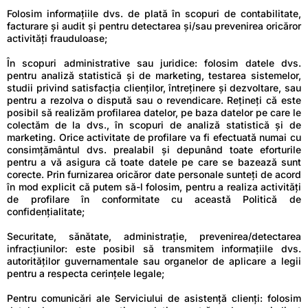
Folosim informațiile dvs. de plată în scopuri de contabilitate,
facturare și audit și pentru detectarea și/sau prevenirea oricăror
activități frauduloase;
În scopuri administrative sau juridice: folosim datele dvs.
pentru analiză statistică și de marketing, testarea sistemelor,
studii privind satisfacția clienților, întreținere și dezvoltare, sau
pentru a rezolva o dispută sau o revendicare. Rețineți că este
posibil să realizăm profilarea datelor, pe baza datelor pe care le
colectăm de la dvs., în scopuri de analiză statistică și de
marketing. Orice activitate de profilare va fi efectuată numai cu
consimțământul dvs. prealabil și depunând toate eforturile
pentru a vă asigura că toate datele pe care se bazează sunt
corecte. Prin furnizarea oricăror date personale sunteți de acord
în mod explicit că putem să-l folosim, pentru a realiza activități
de profilare în conformitate cu această Politică de
confidențialitate;
Securitate, sănătate, administrație, prevenirea/detectarea
infracțiunilor: este posibil să transmitem informațiile dvs.
autorităților guvernamentale sau organelor de aplicare a legii
pentru a respecta cerințele legale;
Pentru comunicări ale Serviciului de asistență clienți: folosim