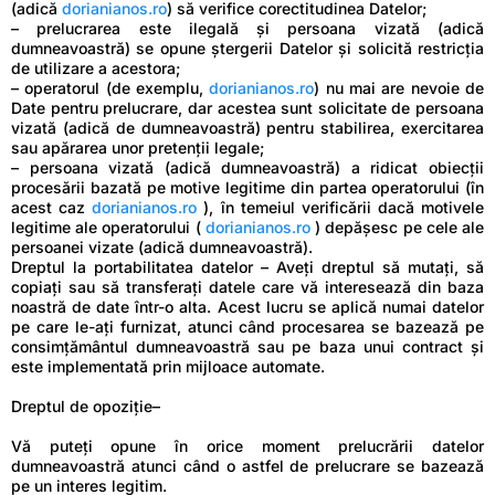
(adică
dorianianos.ro
) să verifice corectitudinea Datelor;
– prelucrarea este ilegală și persoana vizată (adică
dumneavoastră) se opune ștergerii Datelor și solicită restricția
de utilizare a acestora;
– operatorul (de exemplu,
dorianianos.ro
) nu mai are nevoie de
Date pentru prelucrare, dar acestea sunt solicitate de persoana
vizată (adică de dumneavoastră) pentru stabilirea, exercitarea
sau apărarea unor pretenții legale;
– persoana vizată (adică dumneavoastră) a ridicat obiecții
procesării bazată pe motive legitime din partea operatorului (în
acest caz
dorianianos.ro
), în temeiul verificării dacă motivele
legitime ale operatorului (
dorianianos.ro
) depășesc pe cele ale
persoanei vizate (adică dumneavoastră).
Dreptul la portabilitatea datelor – Aveți dreptul să mutați, să
copiați sau să transferați datele care vă interesează din baza
noastră de date într-o alta. Acest lucru se aplică numai datelor
pe care le-ați furnizat, atunci când procesarea se bazează pe
consimțământul dumneavoastră sau pe baza unui contract și
este implementată prin mijloace automate.
Dreptul de opoziție–
Vă puteți opune în orice moment prelucrării datelor
dumneavoastră atunci când o astfel de prelucrare se bazează
pe un interes legitim.