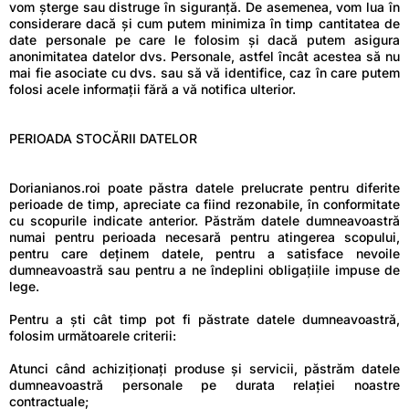
vom șterge sau distruge în siguranță. De asemenea, vom lua în
considerare dacă și cum putem minimiza în timp cantitatea de
date personale pe care le folosim și dacă putem asigura
anonimitatea datelor dvs. Personale, astfel încât acestea să nu
mai fie asociate cu dvs. sau să vă identifice, caz în care putem
folosi acele informații fără a vă notifica ulterior.
PERIOADA STOCĂRII DATELOR
Dorianianos.roi poate păstra datele prelucrate pentru diferite
perioade de timp, apreciate ca fiind rezonabile, în conformitate
cu scopurile indicate anterior. Păstrăm datele dumneavoastră
numai pentru perioada necesară pentru atingerea scopului,
pentru care deținem datele, pentru a satisface nevoile
dumneavoastră sau pentru a ne îndeplini obligațiile impuse de
lege.
Pentru a ști cât timp pot fi păstrate datele dumneavoastră,
folosim următoarele criterii:
Atunci când achiziționați produse și servicii, păstrăm datele
dumneavoastră personale pe durata relației noastre
contractuale;