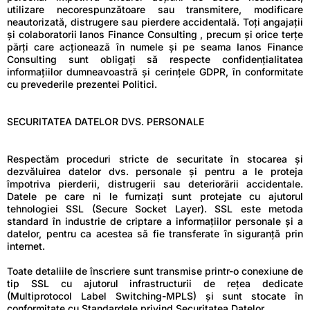
utilizare necorespunzătoare sau transmitere, modificare
neautorizată, distrugere sau pierdere accidentală. Toți angajații
și colaboratorii Ianos Finance Consulting , precum și orice terțe
părți care acționează în numele și pe seama Ianos Finance
Consulting sunt obligați să respecte confidențialitatea
informațiilor dumneavoastră și cerințele GDPR, în conformitate
cu prevederile prezentei Politici.
SECURITATEA DATELOR DVS. PERSONALE
Respectăm proceduri stricte de securitate în stocarea și
dezvăluirea datelor dvs. personale și pentru a le proteja
împotriva pierderii, distrugerii sau deteriorării accidentale.
Datele pe care ni le furnizați sunt protejate cu ajutorul
tehnologiei SSL (Secure Socket Layer). SSL este metoda
standard în industrie de criptare a informațiilor personale și a
datelor, pentru ca acestea să fie transferate în siguranță prin
internet.
Toate detaliile de înscriere sunt transmise printr-o conexiune de
tip SSL cu ajutorul infrastructurii de rețea dedicate
(Multiprotocol Label Switching-MPLS) și sunt stocate în
conformitate cu Standardele privind Securitatea Datelor.