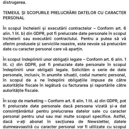
distrugerea.
TEMEIUL ȘI SCOPURILE PRELUCRĂRII DATELOR CU CARACTER
PERSONAL
În scopul încheierii și executării contractelor – Conform art. 6
alin. 1 lit. b) din GDPR, pot fi prelucrate date personale în scopul
încheierii sau executării contractului. Pentru a putea să vă
oferim produsele și serviciile noastre, este nevoie să prelucrăm
date cu caracter personal care vă aparțin.
În scopul îndeplinirii unor obligații legale – Conform art. 6 alin. 1
lit. c) din GDPR, pot fi prelucrate date personale în scopul
îndeplinirii unor obligații legale. Solicităm o serie de date
personale, inclusiv, în anumite situații, codul numeric personal,
în scopul de a ne îndeplini obligațiile impuse de către
autoritățile fiscale în legătură cu facturarea și raportările către
autoritățile fiscale.
În scop de marketing – Conform art. 6 alin. 1 lit. a) din GDPR, pot
fi prelucrate date personale dacă persoana vizată și-a dat
consimțământul pentru prelucrarea datelor sale cu caracter
personal pentru unul sau mai multe scopuri specifice. Astfel,
dacă v-ați abonat în secțiunea de Newsletter, datele
dumneavoastră cu caracter personal vor fi utilizate cu scopul