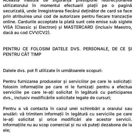
utilizatorului în momentul efectuarii plații pe o pagină
securizată, unde înregistrarea fiecărui deținător de card se face
prin atribuirea unui cod de autorizare pentru fiecare tranzacție
online. Cardurile acceptate la plată sunt cele emise sub siglele
VISA (Classic și Electron) și MASTERCARD (inclusiv Maestro,
dacă au cod CVV/CV2).
PENTRU CE FOLOSIM DATELE DVS. PERSONALE, DE CE ȘI
PENTRU CÂT TIMP
Datele dvs. pot fi utilizate în următoarele scopuri:
Pentru furnizarea produselor și serviciilor pe care le solicitați:
folosim informațiile pe care ni le furnizați pentru a efectua
serviciile pe care le-ați solicitat în legătură cu participarea
dvs., inclusiv modificările solicitate legate de cursuri;
Pentru a vă contacta în cazul unei schimbări a orarului sau
anulări: vă trimitem informații în legătură cu serviciile pe care
le-ați solicitat și orice modificări ale acestor servicii.
Informațiile nu au scop comercial și nu vă puteți dezabona de la
ele;