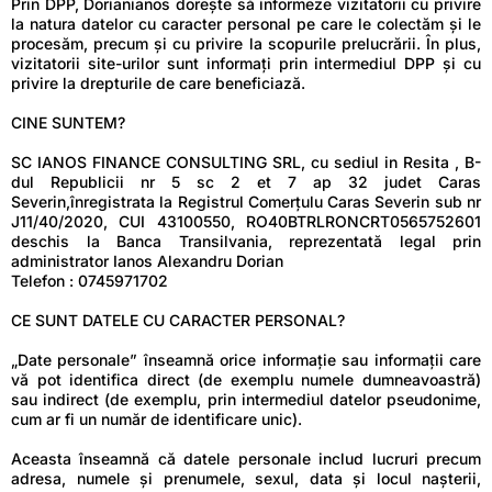
Prin DPP, Dorianianos dorește să informeze vizitatorii cu privire
la natura datelor cu caracter personal pe care le colectăm și le
procesăm, precum și cu privire la scopurile prelucrării. În plus,
vizitatorii site-urilor sunt informați prin intermediul DPP și cu
privire la drepturile de care beneficiază.
CINE SUNTEM?
SC IANOS FINANCE CONSULTING SRL, cu sediul in Resita , B-
dul Republicii nr 5 sc 2 et 7 ap 32 judet Caras
Severin,înregistrata la Registrul Comerţulu Caras Severin sub nr
J11/40/2020, CUI 43100550, RO40BTRLRONCRT0565752601
deschis la Banca Transilvania, reprezentată legal prin
administrator Ianos Alexandru Dorian
Telefon : 0745971702
CE SUNT DATELE CU CARACTER PERSONAL?
„Date personale” înseamnă orice informație sau informații care
vă pot identifica direct (de exemplu numele dumneavoastră)
sau indirect (de exemplu, prin intermediul datelor pseudonime,
cum ar fi un număr de identificare unic).
Aceasta înseamnă că datele personale includ lucruri precum
adresa, numele și prenumele, sexul, data și locul nașterii,