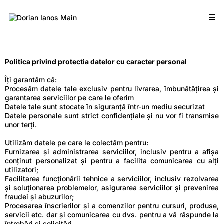
Politica privind protectia datelor cu caracter personal
Îţi garantăm că:
Procesăm datele tale exclusiv pentru livrarea, îmbunătăţirea şi
garantarea serviciilor pe care le oferim
Datele tale sunt stocate în siguranţă într-un mediu securizat
Datele personale sunt strict confidenţiale şi nu vor fi transmise
unor terţi.
Utilizăm datele pe care le colectăm pentru:
Furnizarea și administrarea serviciilor, inclusiv pentru a afișa
conținut personalizat și pentru a facilita comunicarea cu alți
utilizatori;
Facilitarea funcționării tehnice a serviciilor, inclusiv rezolvarea
și soluționarea problemelor, asigurarea serviciilor și prevenirea
fraudei și abuzurilor;
Procesarea înscrierilor și a comenzilor pentru cursuri, produse,
servicii etc. dar şi comunicarea cu dvs. pentru a vă răspunde la
întrebări şi solicitări.