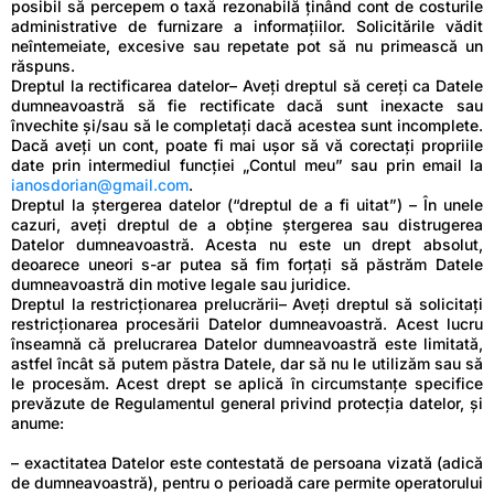
posibil să percepem o taxă rezonabilă ținând cont de costurile
administrative de furnizare a informațiilor. Solicitările vădit
neîntemeiate, excesive sau repetate pot să nu primească un
răspuns.
Dreptul la rectificarea datelor– Aveți dreptul să cereți ca Datele
dumneavoastră să fie rectificate dacă sunt inexacte sau
învechite și/sau să le completați dacă acestea sunt incomplete.
Dacă aveți un cont, poate fi mai ușor să vă corectați propriile
date prin intermediul funcției „Contul meu” sau prin email la
ianosdorian@gmail.com
.
Dreptul la ștergerea datelor (“dreptul de a fi uitat”) – În unele
cazuri, aveți dreptul de a obține ștergerea sau distrugerea
Datelor dumneavoastră. Acesta nu este un drept absolut,
deoarece uneori s-ar putea să fim forțați să păstrăm Datele
dumneavoastră din motive legale sau juridice.
Dreptul la restricționarea prelucrării– Aveți dreptul să solicitați
restricționarea procesării Datelor dumneavoastră. Acest lucru
înseamnă că prelucrarea Datelor dumneavoastră este limitată,
astfel încât să putem păstra Datele, dar să nu le utilizăm sau să
le procesăm. Acest drept se aplică în circumstanțe specifice
prevăzute de Regulamentul general privind protecția datelor, și
anume:
– exactitatea Datelor este contestată de persoana vizată (adică
de dumneavoastră), pentru o perioadă care permite operatorului