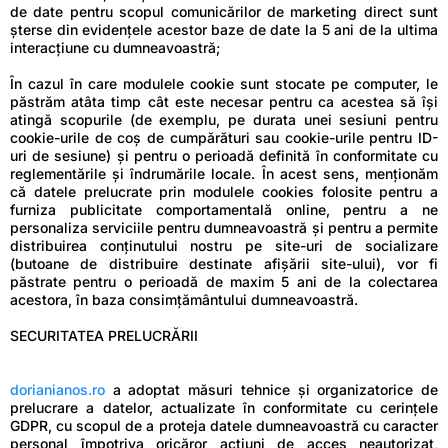
de date pentru scopul comunicărilor de marketing direct sunt
șterse din evidențele acestor baze de date la 5 ani de la ultima
interacțiune cu dumneavoastră;
În cazul în care modulele cookie sunt stocate pe computer, le
păstrăm atâta timp cât este necesar pentru ca acestea să își
atingă scopurile (de exemplu, pe durata unei sesiuni pentru
cookie-urile de coș de cumpărături sau cookie-urile pentru ID-
uri de sesiune) și pentru o perioadă definită în conformitate cu
reglementările și îndrumările locale. În acest sens, menționăm
că datele prelucrate prin modulele cookies folosite pentru a
furniza publicitate comportamentală online, pentru a ne
personaliza serviciile pentru dumneavoastră și pentru a permite
distribuirea conținutului nostru pe site-uri de socializare
(butoane de distribuire destinate afișării site-ului), vor fi
păstrate pentru o perioadă de maxim 5 ani de la colectarea
acestora, în baza consimțământului dumneavoastră.
SECURITATEA PRELUCRĂRII
dorianianos.ro
a adoptat măsuri tehnice și organizatorice de
prelucrare a datelor, actualizate în conformitate cu cerințele
GDPR, cu scopul de a proteja datele dumneavoastră cu caracter
personal împotriva oricăror acțiuni de acces neautorizat,