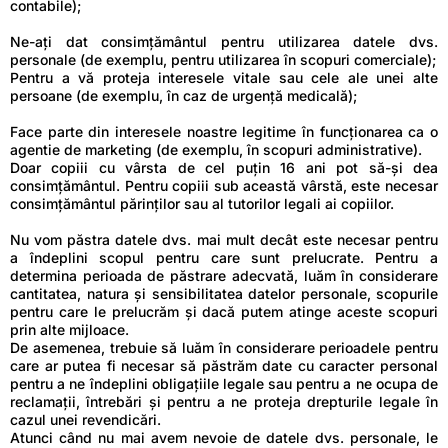
contabile);
Ne-ați dat consimțământul pentru utilizarea datele dvs.
personale (de exemplu, pentru utilizarea în scopuri comerciale);
Pentru a vă proteja interesele vitale sau cele ale unei alte
persoane (de exemplu, în caz de urgență medicală);
Face parte din interesele noastre legitime în funcționarea ca o
agentie de marketing (de exemplu, în scopuri administrative).
Doar copiii cu vârsta de cel puțin 16 ani pot să-și dea
consimțământul. Pentru copiii sub această vârstă, este necesar
consimțământul părinților sau al tutorilor legali ai copiilor.
Nu vom păstra datele dvs. mai mult decât este necesar pentru
a îndeplini scopul pentru care sunt prelucrate. Pentru a
determina perioada de păstrare adecvată, luăm în considerare
cantitatea, natura și sensibilitatea datelor personale, scopurile
pentru care le prelucrăm și dacă putem atinge aceste scopuri
prin alte mijloace.
De asemenea, trebuie să luăm în considerare perioadele pentru
care ar putea fi necesar să păstrăm date cu caracter personal
pentru a ne îndeplini obligațiile legale sau pentru a ne ocupa de
reclamații, întrebări și pentru a ne proteja drepturile legale în
cazul unei revendicări.
Atunci când nu mai avem nevoie de datele dvs. personale, le