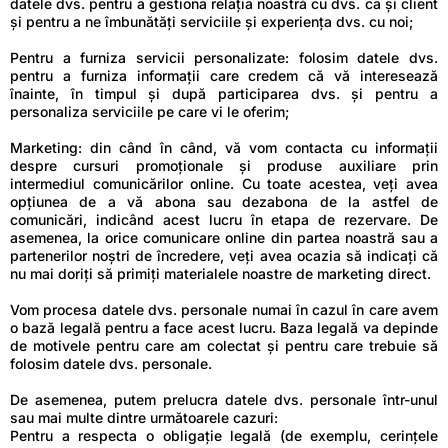
datele dvs. pentru a gestiona relația noastră cu dvs. ca și client
și pentru a ne îmbunătăți serviciile și experiența dvs. cu noi;
Pentru a furniza servicii personalizate: folosim datele dvs.
pentru a furniza informații care credem că vă interesează
înainte, în timpul și după participarea dvs. și pentru a
personaliza serviciile pe care vi le oferim;
Marketing: din când în când, vă vom contacta cu informații
despre cursuri promoționale și produse auxiliare prin
intermediul comunicărilor online. Cu toate acestea, veți avea
opțiunea de a vă abona sau dezabona de la astfel de
comunicări, indicând acest lucru în etapa de rezervare. De
asemenea, la orice comunicare online din partea noastră sau a
partenerilor noștri de încredere, veți avea ocazia să indicați că
nu mai doriți să primiți materialele noastre de marketing direct.
Vom procesa datele dvs. personale numai în cazul în care avem
o bază legală pentru a face acest lucru. Baza legală va depinde
de motivele pentru care am colectat și pentru care trebuie să
folosim datele dvs. personale.
De asemenea, putem prelucra datele dvs. personale într-unul
sau mai multe dintre următoarele cazuri:
Pentru a respecta o obligație legală (de exemplu, cerințele