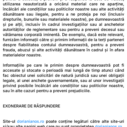
utilizarea neautorizată a oricărui material care ne aparține,
încălcări ale condițiilor sau politicilor noastre sau alte activități
dăunătoare sau ilegale, pentru a ne proteja pe noi (inclusiv
drepturile, bunurile sau materialele noastre), pe dumneavoastră
și pe alții, inclusiv în cadrul investigațiilor sau al anchetelor
autorităților de reglementare sau pentru a preveni decesul sau
vătămarea corporală iminentă. De exemplu, dacă este relevant,
furnizăm informații către și primim informații de la terți parteneri
despre fiabilitatea contului dumneavoastră, pentru a preveni
frauda, abuzul și alte activități dăunătoare în cadrul și în afara
materialelor noastre.
Informațiile pe care le primim despre dumneavoastră pot fi
accesate și stocate o perioadă mai lungă de timp atunci când
fac obiectul unei solicitări de natură juridică sau unei obligații
legale, al unei anchete guvernamentale, sau al unor investigații
privind posibile încălcări ale condițiilor sau politicilor noastre,
sau în alte cazuri pentru a preveni prejudiciile.
EXONERARE DE RĂSPUNDERE
Site-ul
dorianianos.ro
poate conține legături către alte site-uri
și/sau alte pagini web care nu sunt proprietatea
dorianianos.ro
.