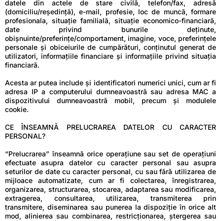
datele din actele de stare civilă, telefon/fax, adresă
(domiciliu/reședință), e-mail, profesie, loc de muncă, formare
profesionala, situație familială, situație economico-financiară,
date privind bunurile deținute,
obișnuinte/preferințe/comportament, imagine, voce, preferințele
personale și obiceiurile de cumpărături, conținutul generat de
utilizatori, informațiile financiare și informațiile privind situația
financiară.
Acesta ar putea include și identificatori numerici unici, cum ar fi
adresa IP a computerului dumneavoastră sau adresa MAC a
dispozitivului dumneavoastră mobil, precum și modulele
cookie.
CE ÎNSEAMNĂ PRELUCRAREA DATELOR CU CARACTER
PERSONAL?
“Prelucrarea” înseamnă orice operațiune sau set de operațiuni
efectuate asupra datelor cu caracter personal sau asupra
seturilor de date cu caracter personal, cu sau fără utilizarea de
mijloace automatizate, cum ar fi colectarea, înregistrarea,
organizarea, structurarea, stocarea, adaptarea sau modificarea,
extragerea, consultarea, utilizarea, transmiterea prin
transmitere, diseminarea sau punerea la dispoziție în orice alt
mod, alinierea sau combinarea, restricționarea, ștergerea sau