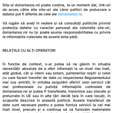
Site-ul dorianianos.roi poate conține, la un moment dat, link-uri
de acces către alte site-uri ale căror politici de prelucrare a
datelor pot fi diferite de cele ale
dorianianos.ro
.
Vă rugăm să aveți în vedere și să consultați politicile privind
protecția datelor cu caracter personal ale celorlalte site-uri,
dorianianos.roi nu îşi poate asuma responsabilitatea cu privire
la informațiile colectate de aceste terțe părți.
RELAȚIILE CU ALȚI OPERATORI
În funcție de context, s-ar putea să ne găsim în situația
necesității absolute de a oferi informații la un nivel mai înalt,
atât global, cât și intern sau extern, partenerilor noștri și celor
cu care facem transfer de date cu respectarea Regulamentului
mai sus amintit, în virtutea asigurării oferirii unor servicii cât
mai profesionale cu putință. Informațiile controlate de
dorianianos.roi ar putea fi transferate, transmise sau stocate și
prelucrate în UE sau în alte țări decât țara în care locuiți, în
scopurile descrise în această politică. Aceste transferuri de
date sunt necesare pentru a putea furniza servicii la cel mai
înalt nivel, precum și a continua să vă furnizăm materialele