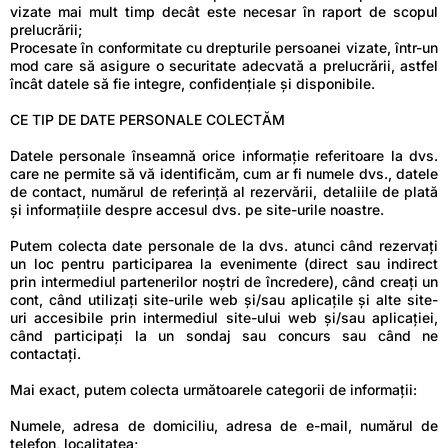
vizate mai mult timp decât este necesar în raport de scopul
prelucrării;
Procesate în conformitate cu drepturile persoanei vizate, într-un
mod care să asigure o securitate adecvată a prelucrării, astfel
încât datele să fie integre, confidențiale și disponibile.
CE TIP DE DATE PERSONALE COLECTĂM
Datele personale înseamnă orice informație referitoare la dvs.
care ne permite să vă identificăm, cum ar fi numele dvs., datele
de contact, numărul de referință al rezervării, detaliile de plată
și informațiile despre accesul dvs. pe site-urile noastre.
Putem colecta date personale de la dvs. atunci când rezervați
un loc pentru participarea la evenimente (direct sau indirect
prin intermediul partenerilor noștri de încredere), când creați un
cont, când utilizați site-urile web și/sau aplicațile și alte site-
uri accesibile prin intermediul site-ului web și/sau aplicației,
când participați la un sondaj sau concurs sau când ne
contactați.
Mai exact, putem colecta următoarele categorii de informații:
Numele, adresa de domiciliu, adresa de e-mail, numărul de
telefon, localitatea;