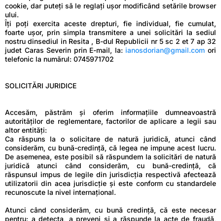
cookie, dar puteți să le reglați ușor modificând setările browser
ului.
Îţi poţi exercita aceste drepturi, fie individual, fie cumulat,
foarte uşor, prin simpla transmitere a unei solicitări la sediul
nostru dinsediul in Resita , B-dul Republicii nr 5 sc 2 et 7 ap 32
judet Caras Severin prin E-mail, la:
ianosdorian@gmail.com
ori
telefonic la numărul: 0745971702
SOLICITĂRI JURIDICE
Accesăm, păstrăm și oferim informațiile dumneavoastră
autorităților de reglementare, factorilor de aplicare a legii sau
altor entități:
Ca răspuns la o solicitare de natură juridică, atunci când
considerăm, cu bună-credință, că legea ne impune acest lucru.
De asemenea, este posibil să răspundem la solicitări de natură
juridică atunci când considerăm, cu bună-credință, că
răspunsul impus de legile din jurisdicția respectivă afectează
utilizatorii din acea jurisdicție și este conform cu standardele
recunoscute la nivel internațional.
Atunci când considerăm, cu bună credință, că este necesar
pentru: a detecta, a preveni și a răspunde la acte de fraudă,