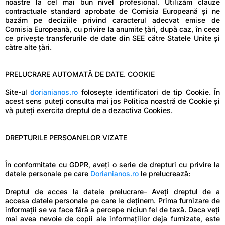
noastre la cel mai bun nivel profesional. Utilizăm clauze
contractuale standard aprobate de Comisia Europeană și ne
bazăm pe deciziile privind caracterul adecvat emise de
Comisia Europeană, cu privire la anumite țări, după caz, în ceea
ce privește transferurile de date din SEE către Statele Unite și
către alte țări.
PRELUCRARE AUTOMATĂ DE DATE. COOKIE
Site-ul
dorianianos.ro
folosește identificatori de tip Cookie. În
acest sens puteți consulta mai jos Politica noastră de Cookie și
vă puteți exercita dreptul de a dezactiva Cookies.
DREPTURILE PERSOANELOR VIZATE
În conformitate cu GDPR, aveți o serie de drepturi cu privire la
datele personale pe care
Dorianianos.ro
le prelucrează:
Dreptul de acces la datele prelucrare– Aveți dreptul de a
accesa datele personale pe care le deținem. Prima furnizare de
informații se va face fără a percepe niciun fel de taxă. Daca veți
mai avea nevoie de copii ale informațiilor deja furnizate, este