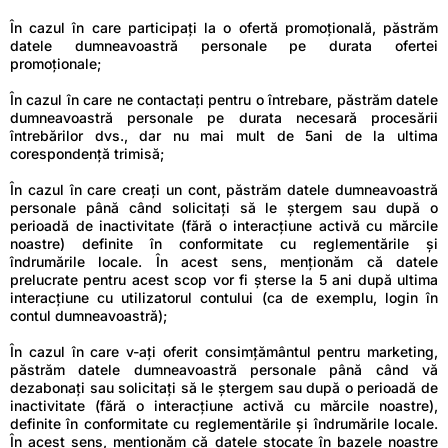
În cazul în care participați la o ofertă promoțională, păstrăm
datele dumneavoastră personale pe durata ofertei
promoționale;
În cazul în care ne contactați pentru o întrebare, păstrăm datele
dumneavoastră personale pe durata necesară procesării
întrebărilor dvs., dar nu mai mult de 5ani de la ultima
corespondență trimisă;
În cazul în care creați un cont, păstrăm datele dumneavoastră
personale până când solicitați să le ștergem sau după o
perioadă de inactivitate (fără o interacțiune activă cu mărcile
noastre) definite în conformitate cu reglementările și
îndrumările locale. În acest sens, menționăm că datele
prelucrate pentru acest scop vor fi șterse la 5 ani după ultima
interacțiune cu utilizatorul contului (ca de exemplu, login în
contul dumneavoastră);
În cazul în care v-ați oferit consimțământul pentru marketing,
păstrăm datele dumneavoastră personale până când vă
dezabonați sau solicitați să le ștergem sau după o perioadă de
inactivitate (fără o interacțiune activă cu mărcile noastre),
definite în conformitate cu reglementările și îndrumările locale.
În acest sens, menționăm că datele stocate în bazele noastre