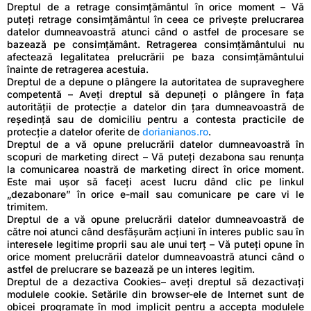
Dreptul de a retrage consimțământul în orice moment – Vă
puteți retrage consimțământul în ceea ce privește prelucrarea
datelor dumneavoastră atunci când o astfel de procesare se
bazează pe consimțământ. Retragerea consimțământului nu
afectează legalitatea prelucrării pe baza consimțământului
înainte de retragerea acestuia.
Dreptul de a depune o plângere la autoritatea de supraveghere
competentă – Aveți dreptul să depuneți o plângere în fața
autorității de protecție a datelor din țara dumneavoastră de
reședință sau de domiciliu pentru a contesta practicile de
protecție a datelor oferite de
dorianianos.ro
.
Dreptul de a vă opune prelucrării datelor dumneavoastră în
scopuri de marketing direct – Vă puteți dezabona sau renunța
la comunicarea noastră de marketing direct în orice moment.
Este mai ușor să faceți acest lucru dând clic pe linkul
„dezabonare” în orice e-mail sau comunicare pe care vi le
trimitem.
Dreptul de a vă opune prelucrării datelor dumneavoastră de
către noi atunci când desfășurăm acțiuni în interes public sau în
interesele legitime proprii sau ale unui terț – Vă puteți opune în
orice moment prelucrării datelor dumneavoastră atunci când o
astfel de prelucrare se bazează pe un interes legitim.
Dreptul de a dezactiva Cookies– aveți dreptul să dezactivați
modulele cookie. Setările din browser-ele de Internet sunt de
obicei programate în mod implicit pentru a accepta modulele