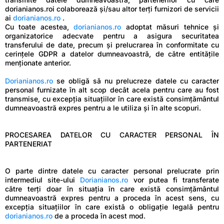
dorianianos.roi colaborează și/sau altor terți furnizori de servicii
ai
dorianianos.ro
.
Cu toate acestea,
dorianianos.ro
adoptat măsuri tehnice și
organizatorice adecvate pentru a asigura securitatea
transferului de date, precum și prelucrarea în conformitate cu
cerințele GDPR a datelor dumneavoastră, de către entitățile
menționate anterior.
Dorianianos.ro
se obligă să nu prelucreze datele cu caracter
personal furnizate în alt scop decât acela pentru care au fost
transmise, cu excepția situațiilor în care există consimțământul
dumneavoastră expres pentru a le utiliza și în alte scopuri.
PROCESAREA DATELOR CU CARACTER PERSONAL ÎN
PARTENERIAT
O parte dintre datele cu caracter personal prelucrate prin
intermediul site-ului
Dorianianos.ro
vor putea fi transferate
către terți doar în situația în care există consimțământul
dumneavoastră expres pentru a proceda în acest sens, cu
excepția situațiilor în care există o obligație legală pentru
dorianianos.ro
de a proceda în acest mod.