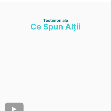
Testimoniale
Ce Spun Alții