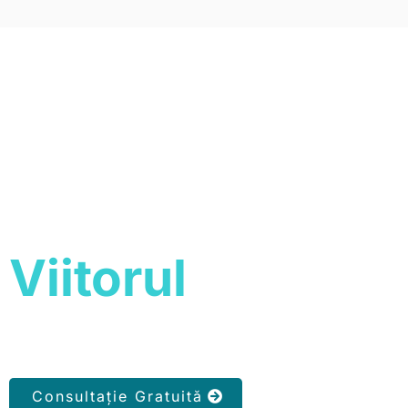
Tu Ești
Viitorul
Consultație Gratuită