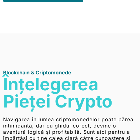
Blockchain & Criptomonede
Înțelegerea
Pieței Crypto
Navigarea în lumea criptomonedelor poate părea
intimidantă, dar cu ghidul corect, devine o
aventură logică și profitabilă. Sunt aici pentru a
împărtăși cu tine calea clară către cunoaștere și